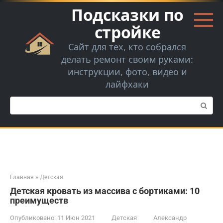
Перейти
Подсказки по
к
контенту
стройке
Сайт для тех, кто собрался
делать ремонт своим руками:
инструкции, фото, видео и
лайфхаки
Поиск:
Главная
»
Детская
Детская кровать из массива с бортиками: 10
преимуществ
Опубликовано:
11 Июн 2021
Детская
Александр