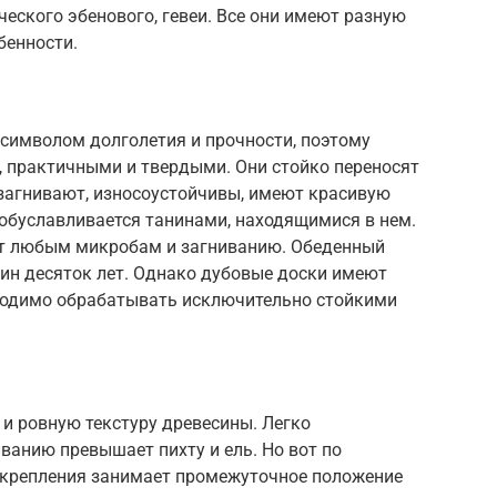
ического эбенового, гевеи. Все они имеют разную
бенности.
 символом долголетия и прочности, поэтому
, практичными и твердыми. Они стойко переносят
 загнивают, износоустойчивы, имеют красивую
 обуславливается танинами, находящимися в нем.
ит любым микробам и загниванию. Обеденный
дин десяток лет. Однако дубовые доски имеют
бходимо обрабатывать исключительно стойкими
 и ровную текстуру древесины. Легко
иванию превышает пихту и ель. Но вот по
 крепления занимает промежуточное положение