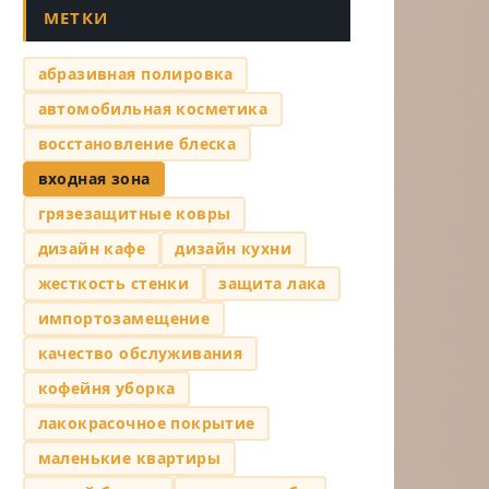
МЕТКИ
абразивная полировка
автомобильная косметика
восстановление блеска
входная зона
грязезащитные ковры
дизайн кафе
дизайн кухни
жесткость стенки
защита лака
импортозамещение
качество обслуживания
кофейня уборка
лакокрасочное покрытие
маленькие квартиры