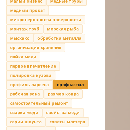
малый бизнес
медные трубы
медный прокат
микронеровности поверхности
монтаж труб
морская рыба
мысхако
обработка металла
организация хранения
пайка меди
первое впечатление
полировка кузова
профиль ларсена
профнастил
рабочая зона
размер ковра
самостоятельный ремонт
сварка меди
свойства меди
серии шпунта
советы мастера