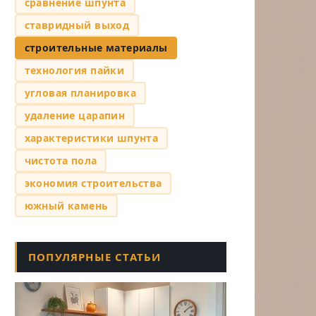
сравнение шпунта
ставридный выход
строительные материалы
технология пайки
угловая планировка
удаление царапин
характеристики шпунта
чистота пола
экономия строительства
южный камень
ПОПУЛЯРНЫЕ СТАТЬИ