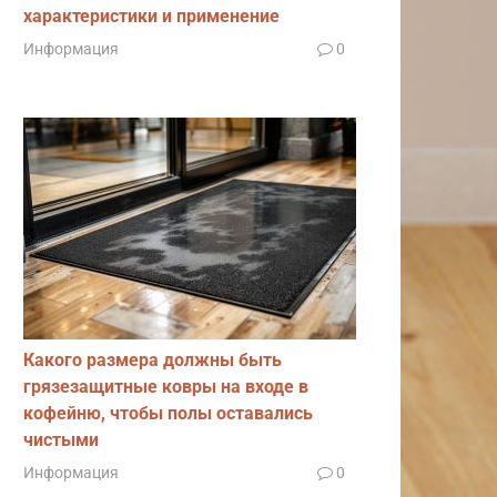
характеристики и применение
Информация
0
Какого размера должны быть
грязезащитные ковры на входе в
кофейню, чтобы полы оставались
чистыми
Информация
0