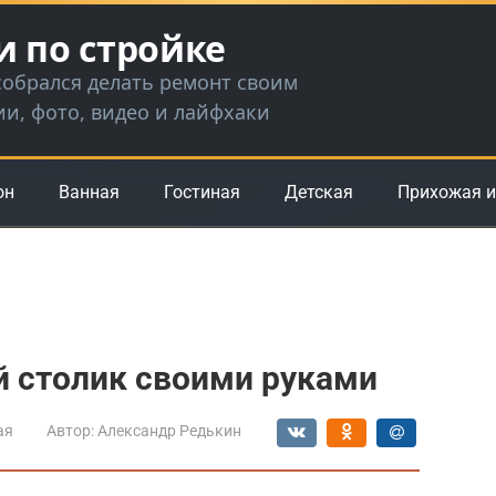
и по стройке
 собрался делать ремонт своим
ии, фото, видео и лайфхаки
он
Ванная
Гостиная
Детская
Прихожая и
й столик своими руками
ая
Автор:
Александр Редькин