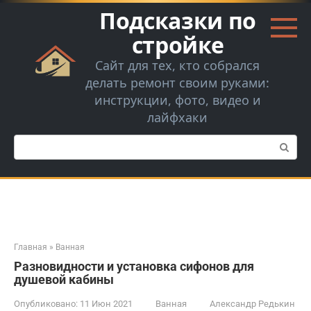
Перейти
Подсказки по
к
контенту
стройке
Сайт для тех, кто собрался
делать ремонт своим руками:
инструкции, фото, видео и
лайфхаки
Поиск:
Главная
»
Ванная
Разновидности и установка сифонов для
душевой кабины
Опубликовано:
11 Июн 2021
Ванная
Александр Редькин